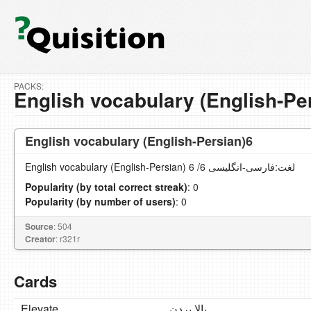
PACKS:
English vocabulary (English-Pe
English vocabulary (English-Persian)6
English vocabulary (English-Persian) لغت:فارسی-انگلیسی 6/ 6
Popularity (by total correct streak)
: 0
Popularity (by number of users)
: 0
Source
: 504
Creator
: r321r
Cards
Elevate
بالا بردن