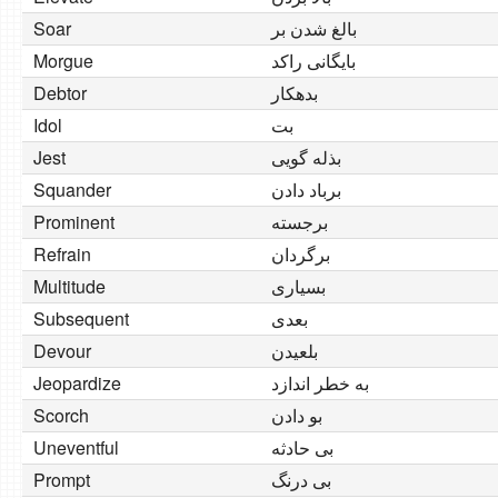
Soar
بالغ شدن بر
Morgue
بایگانی راکد
Debtor
بدهکار
Idol
بت
Jest
بذله گویی
Squander
برباد دادن
Prominent
برجسته
Refrain
برگردان
Multitude
بسیاری
Subsequent
بعدی
Devour
بلعیدن
Jeopardize
به خطر اندازد
Scorch
بو دادن
Uneventful
بی حادثه
Prompt
بی درنگ