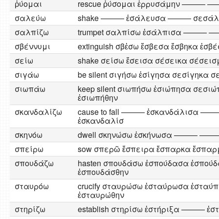
ῥύομαι
rescue ῥύσομαι ἐρρυσάμην ——— —
σαλεύω
shake ——— ἐσάλευσα ——— σεσάλε
σαλπίζω
trumpet σαλπίσω ἐσάλπισα ———
σβέννυμι
extinguish σβἐσω ἔσβεσα ἔσβηκα ἐσβ
σείω
shake σείσω ἔσεισα σέσεικα σέσεισ
σιγάω
be silent σιγήσω ἐσίγησα σεσίγηκα 
σιωπάω
keep silent σιωπήσω ἐσιώπησα σεσι
ἐσιωπήθην
σκανδαλίζω
cause to fall ——— ἐσκανδάλισα —
ἐσκανδαλίσ
σκηνόω
dwell σκηνώσω ἐσκήνωσα ——— —
σπείρω
sow σπερῶ ἔσπειρα ἔσπαρκα ἔσπαρ
σπουδάζω
hasten σπουδάσω ἐσπούδασα ἐσπού
ἐσπουδάσθην
σταυρόω
crucify σταυρώσω ἐσταύρωσα ἐσταύ
ἐσταυρώθην
στηρίζω
establish στηρίσω ἐστήριξα ——— ἐσ