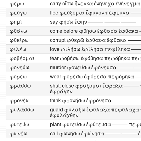
φέρω
carry οἴσω ἤνεγκα ἐνήνοχα ἐνήνεγμα
φεύγω
flee φεύξομαι ἔφυγον πέφευγα 
φημί
say φήσω ἔφην ——— ——— ———
φθάνω
come before φθήσω ἔφθασα ἔφθα
φθείρω
corrupt φθερῶ ἔφθασα ἔφθακα —
φιλέω
love φιλήσω ἐφίλησα πεφίληκα —
φοβέομαι
fear φοβήσω ἐφόβησα πεφόβηκα πε
φονεύω
murder φονεύσω ἐφόνευσα ——— —
φορέω
wear φορέσω ἐφόρεσα πεφόρηκα
φράσσω
shut, close φράξομαι ἔφραξα ——
ἐφράγην
φρονέω
think φρονήσω ἐφρόνησα ——— 
φυλάσσω
guard φυλάξω ἐφύλαξα πεφύλαχα
ἐφυλάχθην
φυτεύω
plant φυτεύσω ἐφύτευσα ——— πεφύ
φωνέω
call φωνήσω ἐφώνησα ——— ——— ἐ