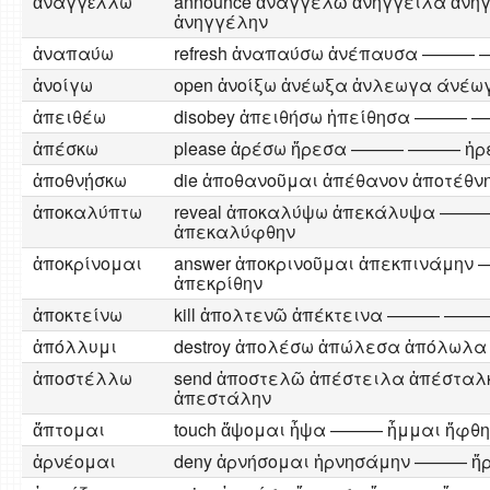
ἀναγγἐλλω
announce ἀναγγελῶ ἀνήγγειλα ἀνή
ἀνηγγέλην
ἀναπαύω
refresh ἀναπαύσω ἀνέπαυσα ———
ἀνοίγω
open ἀνοίξω ἀνέωξα ἀνλεωγα άνέω
ἀπειθέω
disobey ἀπειθήσω ἠπείθησα ——
ἀπέσκω
please ἀρέσω ἤρεσα ——— ——— ἠρ
ἀποθνῄσκω
die ἀποθανοῦμαι ἀπέθανον ἀποτ
ἀποκαλύπτω
reveal ἀποκαλύψω ἀπεκάλυψα —
ἀπεκαλύφθην
ἀποκρίνομαι
answer ἀποκρινοῦμαι ἀπεκπινάμ
ἀπεκρίθην
ἀποκτείνω
kill ἀπολτενῶ ἀπέκτεινα ——— ———
ἀπόλλυμι
destroy ἀπολέσω ἀπώλεσα ἀπόλ
ἀποστέλλω
send ἀποστελῶ ἀπέστειλα ἀπέσταλ
ἀπεστάλην
ἄπτομαι
touch ἄψομαι ἦψα ——— ἦμμαι ἤφθη
ἀρνέομαι
deny ἀρνήσομαι ἠρνησάμην ——— ἤρ