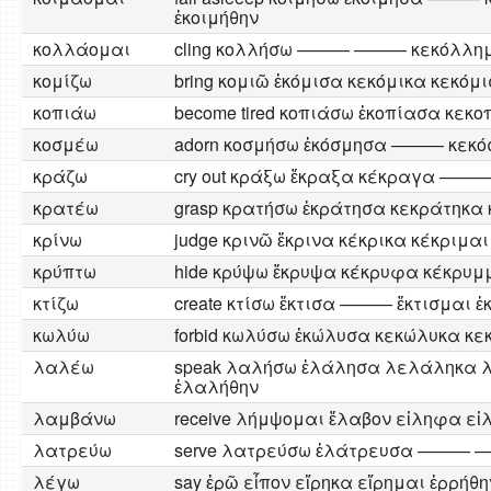
ἐκοιμήθην
κολλάομαι
cling κολλήσω ——— ——— κεκόλλημ
κομίζω
bring κομιῶ ἐκόμισα κεκόμικα κεκόμ
κοπιάω
become tired κοπιάσω ἐκοπίασα κ
κοσμέω
adorn κοσμήσω ἐκόσμησα ——— κε
κράζω
cry out κράξω ἔκραξα κέκραγα —
κρατέω
grasp κρατήσω ἐκράτησα κεκράτηκ
κρίνω
judge κρινῶ ἔκρινα κέκρικα κέκριμαι
κρύπτω
hide κρύψω ἔκρυψα κέκρυφα κέκρυμ
κτίζω
create κτίσω ἔκτισα ——— ἔκτισμαι ἐ
κωλύω
forbid κωλύσω ἐκώλυσα κεκώλυκα κ
λαλέω
speak λαλήσω ἐλάλησα λελάληκα 
ἐλαλήθην
λαμβάνω
receive λήμψομαι ἔλαβον εἰληφα ε
λατρεύω
serve λατρεύσω ἐλάτρευσα ——
λέγω
say ἐρῶ εἶπον εἴρηκα εἴρημαι ἐρρήθη