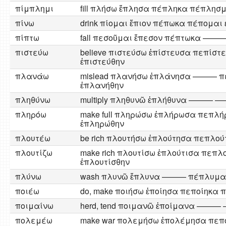
πίμπλημι
fill πλήσω ἔπλησα πέπληκα πέπλησ
πίνω
drink πίομαι ἔπιον πέπωκα πέπομαι 
πίπτω
fall πεσοῦμαι ἔπεσον πέπτωκα —
πιστεύω
believe πιστεύσω ἐπίστευσα πεπίστ
ἐπιστεύθην
πλανάω
mislead πλανήσω ἐπλάνησα ——— 
ἐπλανήθην
πληθύνω
multiply πληθυνῶ ἐπλήθυνα ——— 
πληρόω
make full πληρώσω ἐπλήρωσα πεπλ
ἐπληρώθην
πλουτέω
be rich πλουτήσω ἐπλούτησα πεπ
πλουτίζω
make rich πλουτίσω ἐπλούτισα πεπ
ἐπλουτίσθην
πλύνω
wash πλυνῶ ἔπλυνα ——— πέπλυμ
ποιέω
do, make ποιήσω ἐποίησα πεποίηκα 
ποιμαίνω
herd, tend ποιμανῶ ἐποίμανα —
πολεμέω
make war πολεμήσω ἐπολέμησα πε