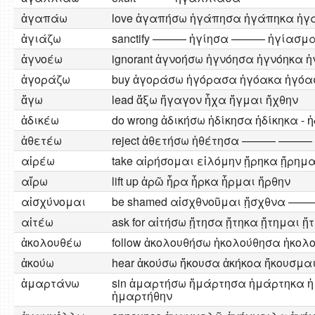
ἀγαπάω
love ἀγαπήσω ἠγάπησα ἠγάπηκα ἠγ
ἀγιάζω
sanctify ——— ἡγίησα ——— ἡγίασμα
ἀγνοέω
ignorant ἀγνοήσω ἠγνόησα ἠγνόηκα 
ἀγοράζω
buy ἀγοράσω ἡγόρασα ἠγόακα ἠγόα
ἄγω
lead ἄξω ἤγαγον ἦχα ἤγμαι ἤχθην
ἀδικέω
do wrong ἀδικήσω ἠδίκησα ἠδίκηκα - 
ἀθετέω
reject ἀθετήσω ἠθέτησα ——— ——
αἱρέω
take αἱρήσομαι εἱλόμην ᾕρηκα ᾕρημα
αἴρω
lift up ἀρῶ ἦρα ἦρκα ἦρμαι ἤρθην
αἰσχύνομαι
be shamed αἰσχθνοῦμαι ᾔσχθνα —
αἰτέω
ask for αἰτήσω ᾔτησα ᾔτηκα ᾔτημαι ᾔ
ἀκολουθέω
follow ἀκολουθήσω ἠκολούθησα ἠ
ἀκούω
hear ἀκούσω ἤκουσα ἀκήκοα ἤκουσμα
ἁμαρτάνω
sin ἁμαρτήσω ἥμάρτησα ἡμάρτηκα 
ἡμαρτήθην