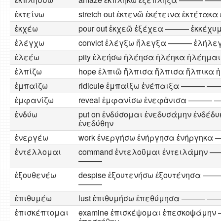
ἐκτείνω
stretch out ἐκτενῶ ἐκέτεινα ἐκτέτα
ἐκχέω
pour out ἐκχεῶ ἐξέχεα ——— ἐκκέχυμ
ἐλέγχω
convict ἐλέγξω ἤλεγξα ——— ἐλήλε
ἐλεέω
pity ἐλεήσω ἠλέησα ἠλέηκα ἠλέημαι
ἐλπίζω
hope ἐλπιῶ ἤλπισα ἤλπισα ἤλπικα 
ἐμπαίζω
ridicule ἐμπαίξω ἐνέπαιξα ——— —
ἐμφανίζω
reveal ἐμφανίσω ἐνεφἀνισα ———
ἐνδύω
put on ἐνδύσομαι ἐνεδυσάμην ἐνδέδ
ἐνεδύθην
ἐνεργέω
work ἐνεργήσω ἐνήργησα ἐνήργη
ἐντέλλομαι
command ἐντελοῦμαι ἐντειλάμην 
———
ἐξουθενέω
despise ἐξουτενήσω ἐξουτένησα ——
———
ἐπιθυμέω
lust ἐπιθυμήσω ἐπεθύμησα ———
ἐπισκέπτομαι
examine ἐπισκέψομαι ἐπεσκοψάμ