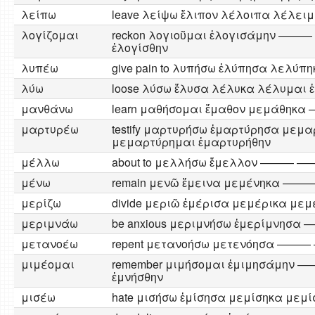
λείπω
leave λείψω ἔλιπον λέλοιπα λέλει
λογίζομαι
reckon λογιοῦμαι ἐλογισάμην ———
ἐλογίσθην
λυπέω
give pain to λυπήσω ἐλύπησα λελύ
λύω
loose λύσω ἔλυσα λέλυκα λέλυμαι 
μανθάνω
learn μαθήσομαι ἔμαθον μεμάθη
μαρτυρέω
testify μαρτυρήσω ἐμαρτύρησα μεμ
μεμαρτύρημαι ἐμαρτυρήθην
μέλλω
about to μελλήσω ἔμελλον ———
μένω
remain μενῶ ἔμεινα μεμένηκα —
μερίζω
divide μεριῶ ἐμέρισα μεμέρικα μεμ
μεριμνάω
be anxious μεριμνήσω ἐμερίμνη
μετανοέω
repent μετανοήσω μετενόησα —
μιμέομαι
remember μιμήσομαι ἐμιμησάμην 
ἐμνήσθην
μισέω
hate μισήσω ἐμίσησα μεμίσηκα μεμί