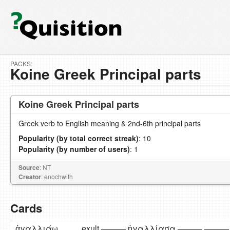
PACKS:
Koine Greek Principal parts
Koine Greek Principal parts
Greek verb to English meaning & 2nd-6th principal parts
Popularity (by total correct streak)
: 10
Popularity (by number of users)
: 1
Source
: NT
Creator
: enochwith
Cards
ἀγαλλιάω
exult ——— ἠγαλλίασα ——— ——— 