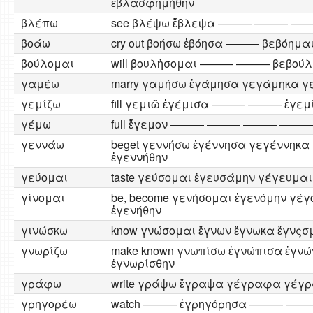
ἐβλασφημήθην
βλέπω
see βλέψω ἔβλεψα ——— ——— —
βοάω
cry out βοήσω ἐβόησα ——— βεβόημα
βούλομαι
will βουλἠσομαι ——— ——— βεβούλ
γαμέω
marry γαμήσω ἐγάμησα γεγάμηκα γ
γεμίζω
fill γεμιῶ ἐγέμισα ——— ——— ἐγεμ
γέμω
full ἔγεμον ——— ——— ——— ———
γεννάω
beget γεννήσω ἐγέννησα γεγέννηκα
ἐγεννήθην
γεύομαι
taste γεύσομαι ἐγευσάμην γέγευ
γίνομαι
be, become γενήσομαι ἐγενόμην γέ
ἐγενήθην
γινώσκω
know γνώσομαι ἔγνων ἔγνωκα ἔγνςσ
γνωρίζω
make known γνωπίσω ἐγνώπισα ἐγ
ἐγνωρίσθην
γράφω
write γράψω ἔγραψα γέγραφα γέγ
γρηγορέω
watch ——— ἐγρηγόρησα ——— —