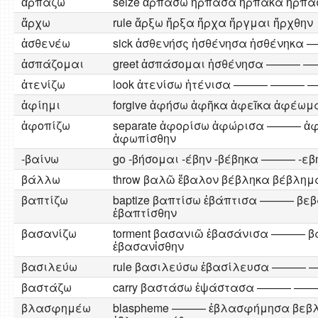
ἀρπάζω
seize ἀρπάσω ἤρπασα ἤρπακα ἤρπα
ἄρχω
rule ἄρξω ἤρξα ἤρχα ἤργμαι ἤρχθην
ἀσθενέω
sick ἀσθενήσς ἠσθένησα ἠσθένηκ
ἀσπάζομαι
greet ἀσπάσομαι ἠσθένησα ———
ἀτενίζω
look ἀτενίσω ἠτένισα ——— ———
ἀφίημι
forgive ἀφήσω ἀφῆκα ἀφεῖκα ἀφέωμ
ἀφοπίζω
separate ἀφορίσω ἀφώρισα ——— ἀ
ἀφωπίσθην
-βαίνω
go -βήσομαι -έβην -βέβηκα ——— -εβ
βάλλω
throw βαλῶ ἔβαλον βέβληκα βέβλημ
βαπτίζω
baptize βαπτίσω ἐβάπτισα ——— βε
ἐβαπτίσθην
βασανίζω
torment βασανιῶ ἐβασάνισα ——— 
ἐβασανἰσθην
βασιλεύω
rule βασιλεύσω ἐβασίλευσα ——
βαστάζω
carry βαστάσω ἐψάστασα ——— 
βλασφημέω
blaspheme ——— ἐβλασφήμησα βε