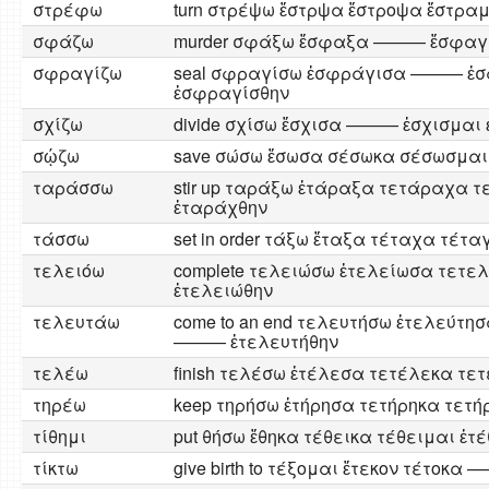
στρέφω
turn στρέψω ἔστρψα ἔστροψα ἔστρα
σφάζω
murder σφάξω ἔσφαξα ——— ἔσφαγ
σφραγίζω
seal σφραγίσω ἐσφράγισα ——— ἐ
ἐσφραγίσθην
σχίζω
divide σχίσω ἔσχισα ——— ἐσχισμαι 
σῴζω
save σώσω ἔσωσα σέσωκα σέσωσμαι
ταράσσω
stir up ταράξω ἐτάραξα τετάραχα 
ἐταράχθην
τάσσω
set in order τάξω ἔταξα τέταχα τέτα
τελειόω
complete τελειώσω ἐτελείωσα τετε
ἐτελειώθην
τελευτάω
come to an end τελευτήσω ἐτελεύτη
——— ἐτελευτήθην
τελέω
finish τελέσω ἐτέλεσα τετέλεκα τε
τηρέω
keep τηρήσω ἐτήρησα τετήρηκα τετή
τίθημι
put θήσω ἔθηκα τέθεικα τέθειμαι ἐτ
τίκτω
give birth to τέξομαι ἔτεκον τέτοκα