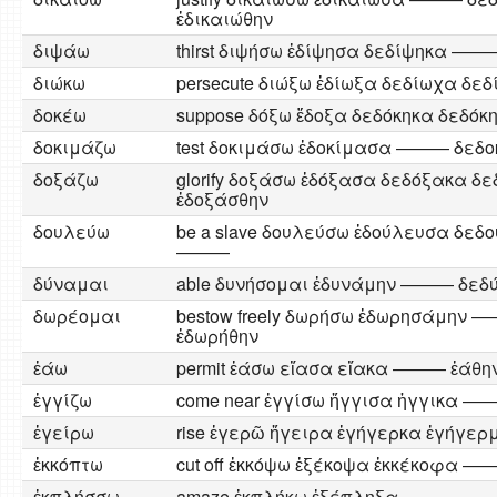
ἐδικαιώθην
διψάω
thirst διψήσω ἐδίψησα δεδίψηκα 
διώκω
persecute διώξω ἐδίωξα δεδίωχα δε
δοκέω
suppose δόξω ἔδοξα δεδόκηκα δεδόκ
δοκιμάζω
test δοκιμάσω ἐδοκίμασα ——— δεδ
δοξάζω
glorify δοξάσω ἐδόξασα δεδόξακα δ
ἐδοξάσθην
δουλεύω
be a slave δουλεύσω ἐδούλευσα δ
———
δύναμαι
able δυνήσομαι ἐδυνάμην ——— δεδύ
δωρέομαι
bestow freely δωρήσω ἐδωρησάμην 
ἐδωρήθην
ἐάω
permit ἐάσω εἴασα εἴακα ——— ἐάθη
ἐγγίζω
come near ἐγγίσω ἤγγισα ἠγγικα
ἐγείρω
rise ἐγερῶ ἤγειρα ἐγήγερκα ἐγήγερ
ἐκκόπτω
cut off ἐκκόψω ἐξέκοψα ἐκκέκοφα —
ἐκπλήσσω
amaze ἐκπλήκω ἐξέπληξα ——— ——