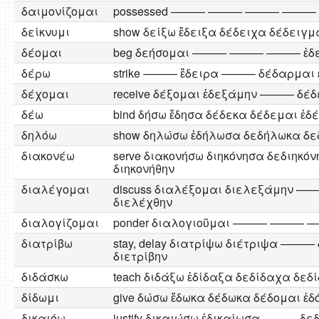
δαιμονίζομαι
possessed ——— ——— ——— ——— ἐ
δείκνυμι
show δείξω ἔδειξα δέδειχα δέδειγμ
δέομαι
beg δεήσομαι ——— ——— ——— ἐδε
δέρω
strike ——— ἔδειρα ——— δέδαρμαι 
δέχομαι
receive δέξομαι ἐδεξάμην ——— δέδ
δέω
bind δήσω ἔδησα δέδεκα δέδεμαι ἐδ
δηλόω
show δηλώσω ἐδήλωσα δεδήλωκα δε
διακονέω
serve διακονήσω διηκόνησα δεδιηκό
διηκονήθην
διαλέγομαι
discuss διαλέξομαι διελεξάμην —
διελέχθην
διαλογίζομαι
ponder διαλογιοῦμαι ——— ———
διατρίβω
stay, delay διατρίψω διέτριψα ———
διετρίβην
διδάσκω
teach διδάξω ἐδίδαξα δεδίδαχα δεδ
δίδωμι
give δώσω ἔδωκα δέδωκα δέδομαι ἐδ
δικαιόω
justify δικαιώσω ἐδικαίωσα ——— δε