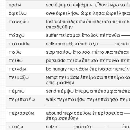
ὁράω
see ὄψομαι ὠψάμην, εἶδον ἑώρακα 
ὀφείλω
owe ὀφειλήσω ὠφεἰλησα ὠφείληκ
παιδεύω
instruct παιδεύσω ἐπαίδευσα πεπαί
ἐπαιδεύθην
πάσχω
suffer πείσομαι ἔπαθον πέπονθα
πατάσσω
strike πατάξω ἐπάταξα ——— πεπά
παύω
stop παύσω ἔπαυσα πέπαυκα πέπαυ
πείθω
persuade πείσω ἔπεισα πέποιθα πέπ
πεινάω
be hungry πεινάσω ἐπείνασα πεπ
πειράζω
tempt πειράσω ἐπείρασα πεπείρακ
έπειράσθην
πέμπω
send πέμψω ἔπεμψα πέπομφα πέπε
περιπατέω
walk περιπατήσω περιεπάτησα πε
———
περισσεύω
abound περισσεύσω ἐπερίσσευσ
ἐπερισσεύθην
πιάζω
seize ——— έπίασα ——— ——— ἐπι