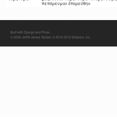
πεπόρευμαι ἐπορεύθην
Built with Django and Pinax.
© 2005–2009 James Tauber; © 2010-2012 Eldarion, Inc.