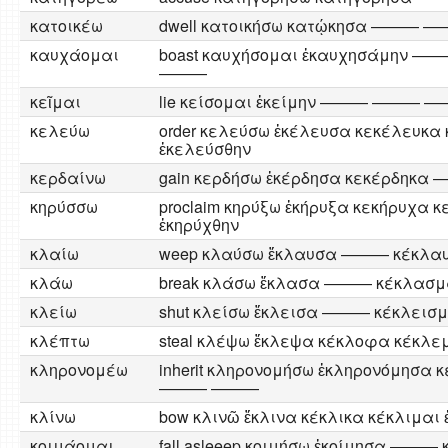
κατοικέω
dwell κατοικήσω κατῴκησα ———
καυχάομαι
boast καυχήσομαι ἐκαυχησάμην ——
———
κεῖμαι
lie κείσομαι ἐκείμην ——— ——— 
κελεύω
order κελεύσω ἐκέλευσα κεκέλευκα
ἐκελεύσθην
κερδαίνω
gain κερδήσω ἐκέρδησα κεκέρδηκα 
κηρύσσω
proclaim κηρύξω ἐκήρυξα κεκήρυχα 
ἐκηρύχθην
κλαίω
weep κλαύσω ἔκλαυσα ——— κέκλαυ
κλάω
break κλάσω ἔκλασα ——— κέκλασμ
κλείω
shut κλείσω ἔκλεισα ——— κέκλεισμ
κλέπτω
steal κλέψω ἔκλεψα κέκλοφα κέκλε
κληρονομέω
inherit κληρονομήσω ἐκληρονόμησα 
——— ———
κλίνω
bow κλινῶ ἔκλινα κέκλικα κέκλιμαι 
κοιμάομαι
fall asleeep κοιμήσω ἐκοίμησα ——— 