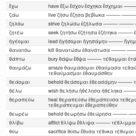
ἔχω
have ἕξω ἔσχον ἔσχηκα ἔσχημαι ——
ζάω
live ζήσω ἔζησα βεβἰωκα ——— ——
ζηλόω
strive ζηλώσω ἐζήλωσα ——— ——
ζητέω
seek ζητήσω ἐζήτησα ἐζήτηκα ——— ἐ
ἡγέομαι
lead ἡγήσομαι ἡγησάμην ——— ἥγ
θανατόω
kill θανατώσω ἐθανάτωσα ——— —
θάπτω
bury θάψω ἔθψα ——— τέθαμμαι ἐτ
θαυμάζω
amaze θαυμάσομαι ἐθαύμασα τεθα
τεθαύμασμαι ἐθαυμάσθην
θεάομαι
behold θεάσομαι ἐθεασάμην ——— τ
θέλω
wish θελήσω ἠθέλησα ἠθέληκα ——
θεραπεύω
heal θεραπεύσω ἐθεράπευσα τεθε
τεθεράπευμαι ἐθεραπεύθην
θεωρέω
behold θεωρήσω ἐθεώρησα ———
θλίβω
afflict θλίψω ἔθλιψα ——— τέθλιμμαι
θύω
sacrifice θύσω ἔθυσα τέθυκα τέθυμαι