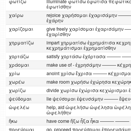
φωτίζω
illuminate φωτίσω ἐφώτισα πεφώτι
ἐφωτίσθην
χαίρω
rejoice χαρήσομαι ἐχαρισάμην ——
ἐχάρην
χαρίζομαι
give freely χαρίσομαι ἐχαρισάμην
ἐχαρίσθην
χηρματίζω
impart χηρματίσω ἐχρημάτισα κεχρ
κεχρημάτισμαι ἐχρηματίσθην
χορτάζω
satisfy χορτάσω ἐχόρτασα ——— —
χράομαι
make use of - ἐχρησάμην ——— κέχρ
χρίω
anoint χρίσω ἔχρισα ——— κέχρισμα
χωρέω
make room χωρήσω ἐχώρησα κεχώ
χωρίζω
divide χωρίσω ἐχώρισα κεχώρισμαι
ψεύδομαι
lie ψεύσομαι ἐψευσάμην ——— ἔψευ
ὠφελέω
help, aid ὠφελήσω ὠφέλησα ὠφέλ
ὠφελήθην
ἥκω
have come ἥξω ἧξα ἧκα ——— ———
πορεύομαι
go, proceed πορεύσομαι ἑπορευσάμ