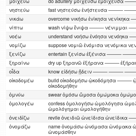
μοιχεύω
do adultery μοιχεύσω ἐμοίχευσα 
νηστεύω
fast νηστεύσω ἐνήστευσα ——— 
νικάω
overcome νικήσω ἐνίκησα νενίκηκα 
νίπτω
wash νίψω ἔνιψα ——— νένιμμαι 
νοέω
understand νοήσω ἐνόησα νενόηκ
νομίζω
suppose νομιῶ ἐνόμισα νενόμικα νε
ξενίζω
entertain ξενίσω ἐξένισα ——— ———
ξηραίνω
dry up ξηρανῶ ἐξήρανα ——— ἐξήρα
οἶδα
know εἰδήσω ᾔδειν ——— ——— ——
οἰκοδομέω
build οἰκοδομήσω ᾠκοδόμησα ——— 
οἰκοδομήθην
ὀμνύω
swear ὀμόσω ὤμοσα ὀμώμοκα ὀμώμ
ὁμολογέω
confess ὁμολογήσω ὡμολόγησα ὡμο
ὡμολόγημαι ὡμολογήθην
ὀνειδἰζω
revile ὀνειδιῶ ὠνείδισα ὠνείδικα 
ὀνομάζω
name ὀνομάσω ὠνόμασα ὠνόμακα 
ὠνομάσθην