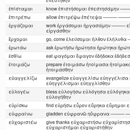
ἐπεστήθην
ἐπίσταμαι
know ἐπιστήσομαι ἐπεστησάμην —
ἐπιτρέπω
allow ἐπιτρέψω ἐπέτεψα ——— ——
ἐργάζομαι
work ἐργάσομαι ἠργασάμην ——— ε
εἰργάσθην
ἔρχομαι
go, come ἐλεύσομαι ἠλθον ἐλήλυ
ἐρωτάω
ask ἐρωτήσω ἠρώτησα ἠρώτηκα ἠρώτ
ἐσθίω
eat φαγόμαι ἔφαγον ἐδήδοκα ἐδήδ
ἐτοιμάζω
prepare ἐτοιμάσω ἡτοίμασα ἡτοίμακ
ἡτοιμάσθην
εὐαγγελίζω
evangelize εὐαγγελίσω εὐηγγέλισα
εὐηγγέλισμαι εὐηγγλίσθην
εὐλογέω
bless εὐλογήσω εὐλόγησα εὐλόγηκα
εὐλογήθην
εὑρίσκω
find εὑρήσω εὗρον εὕρηκα εὕρημαι 
εὐφραίνω
gladden εὐφρανῶ ηὔφρανα ——— 
εὐχαριστέω
give thanks εὐχαριστήσω εὐχαρίστη
εὐχαριστήμαι εὐχαριστήθην