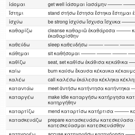
ἰάομαι
get well ἰάσομαι ἰασάμην ——— ——
ἴστημι
stand στήσω ἔστησα ἔστηκα ἔστημαι 
ἰσχύω
be strong ἰσχύσω ἴσχυσα ἴσχυκα ———
καθαρίζω
cleanse καθαριῶ ἐκαθάροσα ——— 
ἐκαθαρίσθην
καθεύδω
sleep καθευδήσω ——— ——— ——
κάθημαι
sit καθήσομαι ——— ——— ——— 
καθίζω
seat, set καθίσω ἐκάθισα κεκάθικ
καίω
burn καύσω ἔκαυσα κέκαυκα κέκαυμα
καλέω
call καλέσω ἐκάλεσα κέκληκα κέκλη
καταντάω
meet ἀντήσω κατήντησα κατήντη
καταργέω
make idle καταργήσω κατήργησα κα
κατηργήθην
καταρτίζω
mend καταρτίσω κατήρτισα ——— 
κατασκευάζω
prepare κατασκευάσω κατεσκεύασ
κατεσκεύασμαι κατεσκευάσθην
κατηγορέω
accuse κατηγορήσω κατηγόρησα