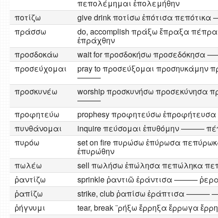
πεπολέμημαι ἐπολεμήθην
ποτίζω
give drink ποτίσω ἐπότισα πεπότι
πράσσω
do, accomplish πράξω ἔπραξα πέπ
ἐπράχθην
προσδοκάω
wait for προσδοκήσω προσεδόκη
προσεύχομαι
pray to προσεύξομαι προσηυκάμην
———
προσκυνέω
worship προσκυνήσω προσεκύνησα 
———
προφητεύω
prophesy προφητεύσω ἐπροφήτε
πυνθάνομαι
inquire πεύσομαι ἐπυθόμην ——— 
πυρόω
set on fire πυρώσω ἐπύρωσα πεπύρ
ἐπυρώθην
πωλέω
sell πωλήσω ἐπώλησα πεπώληκα πε
ῥαντίζω
sprinkle ῥαντιῶ ἐράντισα ——— ῥε
ῥαπίζω
strike, club ῥαπίσω ἐράπτισα —
ῥήγνυμι
tear, break ¨ρήξω ἔρρηξα ἔρρωγα ἔρ