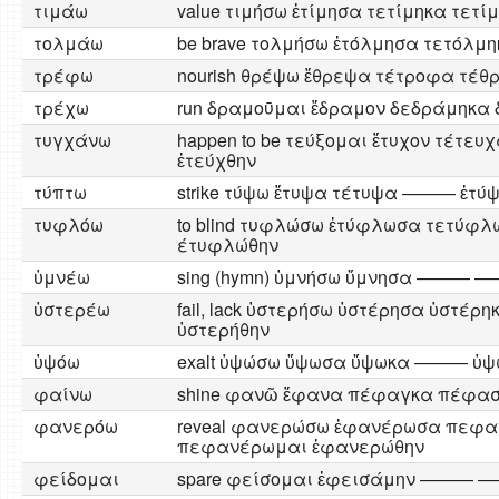
τιμάω
value τιμήσω ἐτίμησα τετίμηκα τετί
τολμάω
be brave τολμήσω ἐτόλμησα τετό
τρέφω
nourish θρέψω ἔθρεψα τέτροφα τέθ
τρέχω
run δραμοῡμαι ἔδραμον δεδράμηκ
τυγχάνω
happen to be τεύξομαι ἔτυχον τέτευ
ἐτεύχθην
τύπτω
strike τύψω ἔτυψα τέτυψα ——— ἐτύ
τυφλόω
to blind τυφλώσω ἐτύφλωσα τετύ
έτυφλώθην
ὑμνέω
sing (hymn) ὑμνήσω ὕμνησα ———
ὑστερέω
fail, lack ὑστερήσω ὑστέρησα ὑστέρ
ὑστερήθην
ὑψόω
exalt ὑψώσω ὕψωσα ὕψωκα ——— ὑψ
φαίνω
shine φανῶ ἔφανα πέφαγκα πέφασ
φανερόω
reveal φανερώσω ἐφανέρωσα πεφ
πεφανέρωμαι ἐφανερώθην
φείδομαι
spare φείσομαι ἐφεισάμην ———