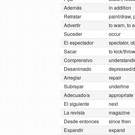
Además
in addition
Retratar
paint/draw, 
Advertir
to warn, to 
Suceder
occur
El espectador
spectator, o
Sacar
to kick/throw
Comprensivo
understandi
Desanimado
depressed/d
Arreglar
repair
Subrayar
underline
Adecuado/a
appropriate
El siguiente
next
La revista
magazine
Desde entonces
since then
Expandir
expand