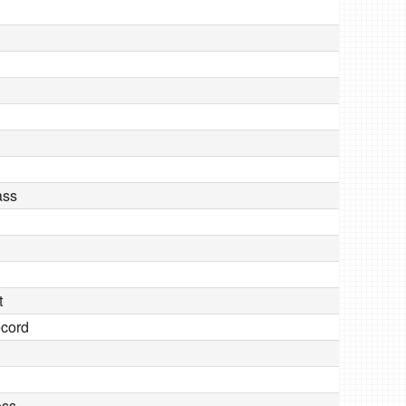
ass
t
ecord
oss