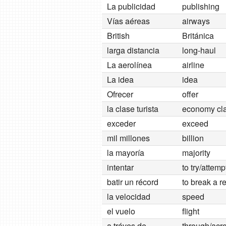
La publicidad
publishing
Vías aéreas
airways
British
Británica
larga distancia
long-haul
La aerolínea
airline
La idea
idea
Ofrecer
offer
la clase turista
economy cl
exceder
exceed
mil millones
billion
la mayoría
majority
intentar
to try/attemp
batir un récord
to break a r
la velocidad
speed
el vuelo
flight
a tráves de
through/acr