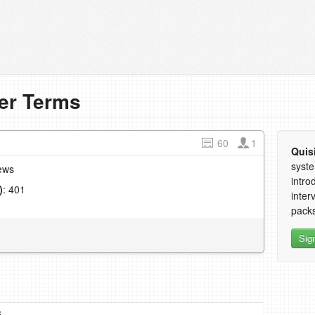
er Terms
60
1
Quis
syste
ews
intro
)
: 401
inter
1
packs
Sig
s