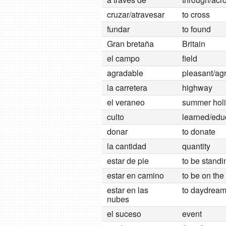
cruzar/atravesar
to cross
fundar
to found
Gran bretaña
Britain
el campo
field
agradable
pleasant/ag
la carretera
highway
el veraneo
summer hol
culto
learned/edu
donar
to donate
la cantidad
quantity
estar de pie
to be standi
estar en camino
to be on the
estar en las
to daydrea
nubes
el suceso
event