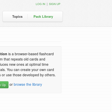
|
LOG IN
SIGN UP
Topics
Pack Library
ition
is a browser-based flashcard
m that repeats old cards and
duces new ones at optimal time
vals. You can create your own card
 or use those developed by others.
or
browse the library
n Up