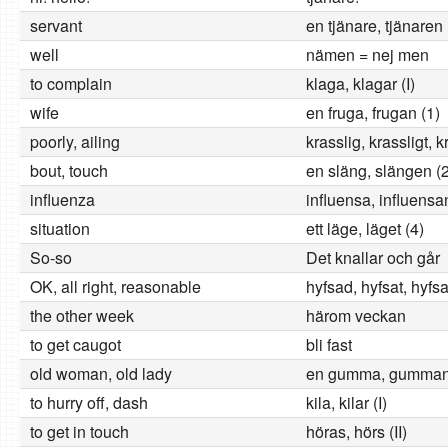
servant
en tjänare, tjänaren 
well
nämen = nej men
to complain
klaga, klagar (I)
wife
en fruga, frugan (1)
poorly, ailing
krasslig, krassligt, 
bout, touch
en släng, slängen (2
influenza
influensa, influensan
situation
ett läge, läget (4)
So-so
Det knallar och går
OK, all right, reasonable
hyfsad, hyfsat, hyfs
the other week
härom veckan
to get caugot
bli fast
old woman, old lady
en gumma, gumman
to hurry off, dash
kila, kilar (I)
to get in touch
höras, hörs (II)