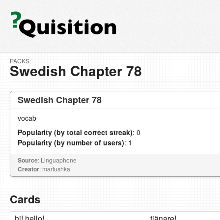
PACKS:
Swedish Chapter 78
Swedish Chapter 78
vocab
Popularity (by total correct streak)
: 0
Popularity (by number of users)
: 1
Source
: Linguaphone
Creator
: marfushka
Cards
hi! hello!
tjänare!