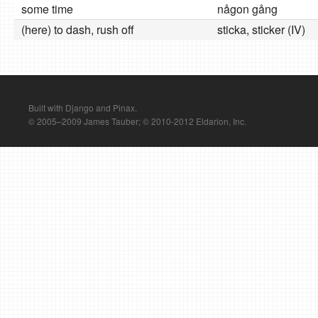
some time
någon gång
(here) to dash, rush off
sticka, sticker (IV)
Built with Django and Pinax.
© 2005–2009 James Tauber; © 2010-2012 Eldarion, Inc.