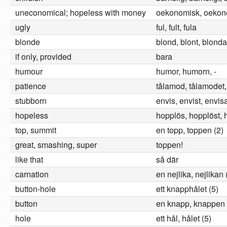
uneconomical; hopeless with money
oekonomisk, oekon
ugly
ful, fult, fula
blonde
blond, blont, blonda
if only, provided
bara
humour
humor, humorn, -
patience
tålamod, tålamodet,
stubborn
envis, envist, envis
hopeless
hopplös, hopplöst,
top, summit
en topp, toppen (2)
great, smashing, super
toppen!
like that
så där
carnation
en nejlika, nejlikan 
button-hole
ett knapphålet (5)
button
en knapp, knappen 
hole
ett hål, hålet (5)