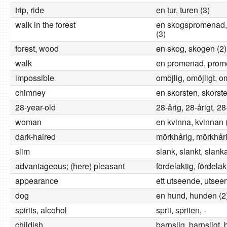
trip, ride
en tur, turen (3)
walk in the forest
en skogspromenad
(3)
forest, wood
en skog, skogen (2)
walk
en promenad, prom
impossible
omöjlig, omöjligt, o
chimney
en skorsten, skorst
28-year-old
28-årig, 28-årigt, 28
woman
en kvinna, kvinnan 
dark-haired
mörkhårig, mörkhåri
slim
slank, slankt, slank
advantageous; (here) pleasant
fördelaktig, fördelak
appearance
ett utseende, utseen
dog
en hund, hunden (2
spirits, alcohol
sprit, spriten, -
childish
barnslig, barnsligt, 