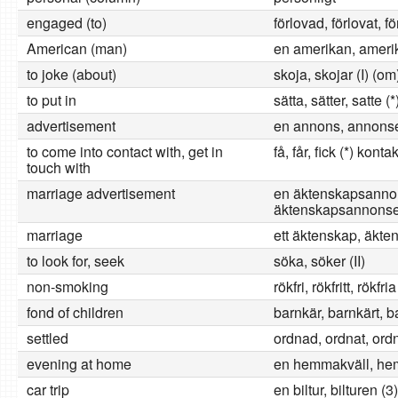
engaged (to)
förlovad, förlovat, 
American (man)
en amerikan, ameri
to joke (about)
skoja, skojar (I) (om
to put in
sätta, sätter, satte (*
advertisement
en annons, annonse
to come into contact with, get in
få, får, fick (*) kont
touch with
marriage advertisement
en äktenskapsanno
äktenskapsannonse
marriage
ett äktenskap, äkte
to look for, seek
söka, söker (II)
non-smoking
rökfri, rökfritt, rökfria
fond of children
barnkär, barnkärt, 
settled
ordnad, ordnat, or
evening at home
en hemmakväll, he
car trip
en biltur, bilturen (3)