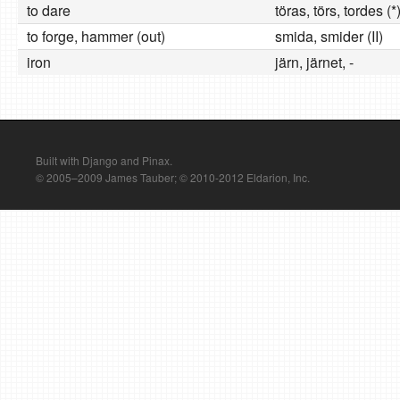
to dare
töras, törs, tordes (*
to forge, hammer (out)
smida, smider (II)
iron
järn, järnet, -
Built with Django and Pinax.
© 2005–2009 James Tauber; © 2010-2012 Eldarion, Inc.