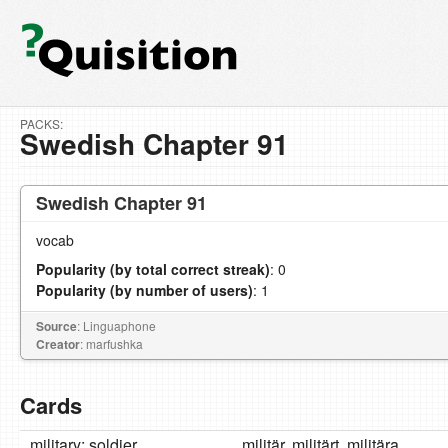
PACKS:
Swedish Chapter 91
Swedish Chapter 91
vocab
Popularity (by total correct streak)
: 0
Popularity (by number of users)
: 1
Source
: Linguaphone
Creator
: marfushka
Cards
military; soldier
militär, militärt, militära