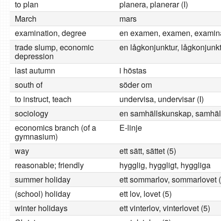
to plan
planera, planerar (I)
March
mars
examination, degree
en examen, examen, examina
trade slump, economic
en lågkonjunktur, lågkonjunkt
depression
last autumn
i höstas
south of
söder om
to instruct, teach
undervisa, undervisar (I)
sociology
en samhällskunskap, samhäl
economics branch (of a
E-linje
gymnasium)
way
ett sätt, sättet (5)
reasonable; friendly
hygglig, hyggligt, hyggliga
summer holiday
ett sommarlov, sommarlovet (
(school) holiday
ett lov, lovet (5)
winter holidays
ett vinterlov, vinterlovet (5)