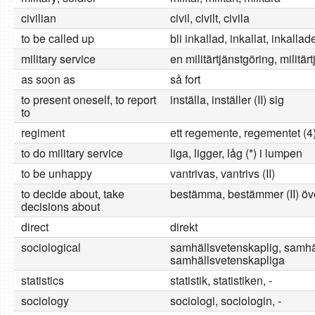
civilian
civil, civilt, civila
to be called up
bli inkallad, inkallat, inkallad
military service
en militärtjänstgöring, militär
as soon as
så fort
to present oneself, to report
inställa, inställer (II) sig
to
regiment
ett regemente, regementet (4
to do military service
liga, ligger, låg (*) i lumpen
to be unhappy
vantrivas, vantrivs (II)
to decide about, take
bestämma, bestämmer (II) öv
decisions about
direct
direkt
sociological
samhällsvetenskaplig, samhä
samhällsvetenskapliga
statistics
statistik, statistiken, -
sociology
sociologi, sociologin, -