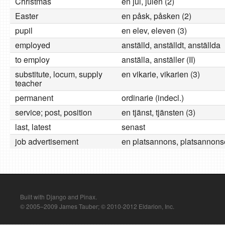
Christmas
en jul, julen (2)
Easter
en påsk, påsken (2)
pupil
en elev, eleven (3)
employed
anställd, anställdt, anställda
to employ
anställa, anställer (II)
substitute, locum, supply
en vikarie, vikarien (3)
teacher
permanent
ordinarie (indecl.)
service; post, position
en tjänst, tjänsten (3)
last, latest
senast
job advertisement
en platsannons, platsannons
Built with Django and Pinax.
© 2005–2009 James Tauber; © 2010-2012 Eldarion, Inc.