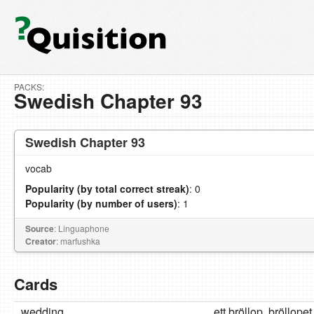
PACKS:
Swedish Chapter 93
Swedish Chapter 93
vocab
Popularity (by total correct streak)
: 0
Popularity (by number of users)
: 1
Source
: Linguaphone
Creator
: marfushka
Cards
wedding
ett bröllop, bröllopet