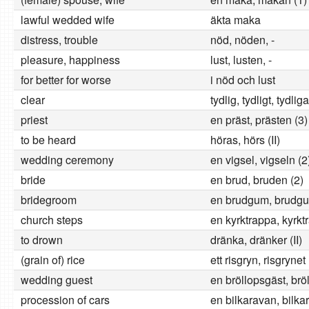
lawful wedded wife
äkta maka
distress, trouble
nöd, nöden, -
pleasure, happiness
lust, lusten, -
for better for worse
i nöd och lust
clear
tydlig, tydligt, tydliga
priest
en präst, prästen (3)
to be heard
höras, hörs (II)
wedding ceremony
en vigsel, vigseln (2
bride
en brud, bruden (2)
bridegroom
en brudgum, brudg
church steps
en kyrktrappa, kyrkt
to drown
dränka, dränker (II)
(grain of) rice
ett risgryn, risgrynet 
wedding guest
en bröllopsgäst, brö
procession of cars
en bilkaravan, bilka