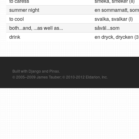
to caress
smeka, smeker (II)
summer night
en sommarnatt, som
to cool
svalka, svalkar (I)
both...and, ...as well as...
såväl...som
drink
en dryck, drycken (3
Built with Django and Pinax.
© 2005–2009 James Tauber; © 2010-2012 Eldarion, Inc.