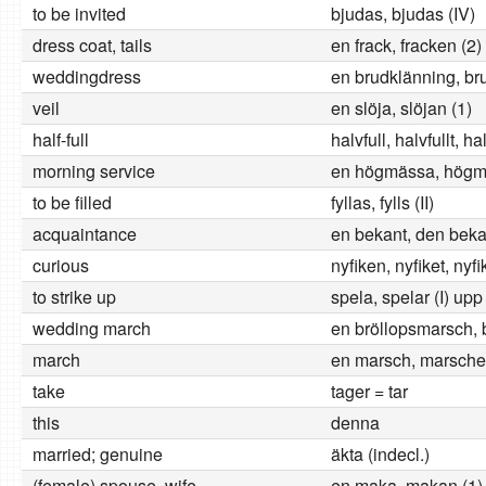
to be invited
bjudas, bjudas (IV)
dress coat, tails
en frack, fracken (2)
weddingdress
en brudklänning, br
veil
en slöja, slöjan (1)
half-full
halvfull, halvfullt, ha
morning service
en högmässa, högm
to be filled
fyllas, fylls (II)
acquaintance
en bekant, den beka
curious
nyfiken, nyfiket, nyf
to strike up
spela, spelar (I) upp
wedding march
en bröllopsmarsch, 
march
en marsch, marsche
take
tager = tar
this
denna
married; genuine
äkta (indecl.)
(female) spouse, wife
en maka, makan (1)