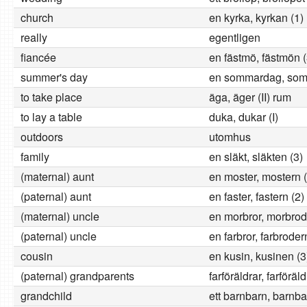
church
en kyrka, kyrkan (1)
really
egentligen
fiancée
en fästmö, fästmön (
summer's day
en sommardag, som
to take place
äga, äger (II) rum
to lay a table
duka, dukar (I)
outdoors
utomhus
family
en släkt, släkten (3)
(maternal) aunt
en moster, mostern (
(paternal) aunt
en faster, fastern (2)
(maternal) uncle
en morbror, morbrod
(paternal) uncle
en farbror, farbroder
cousin
en kusin, kusinen (3
(paternal) grandparents
farföräldrar, farföräl
grandchild
ett barnbarn, barnba