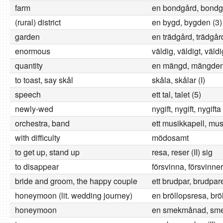
farm
en bondgård, bondg
(rural) district
en bygd, bygden (3)
garden
en trädgård, trädgår
enormous
väldig, väldigt, väld
quantity
en mängd, mängden
to toast, say skål
skåla, skålar (I)
speech
ett tal, talet (5)
newly-wed
nygift, nygift, nygifta
orchestra, band
ett musikkapell, mus
with difficulty
mödosamt
to get up, stand up
resa, reser (II) sig
to disappear
försvinna, försvinner
bride and groom, the happy couple
ett brudpar, brudpare
honeymoon (lit. wedding journey)
en bröllopsresa, brö
honeymoon
en smekmånad, sm