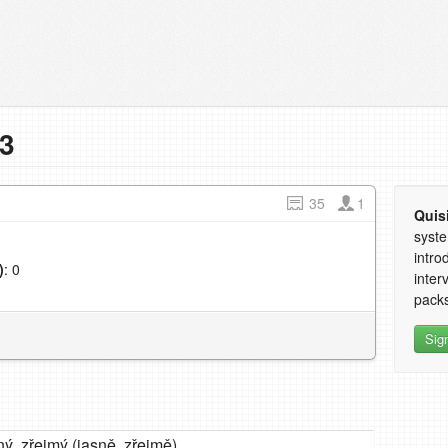
 3
35
1
Quis
syste
intro
)
: 0
inter
1
packs
Sig
ný, zřejmý (jasně, zřejmě)