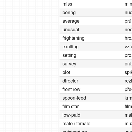
miss
min
boring
nud
average
prů
unusual
neo
frightening
hro
exciting
vzr
setting
pro
survey
prů
plot
spi
director
rež
front row
pře
spoon-feed
krm
film star
fil
low-paid
mál
male / female
muž
outstanding
vyn