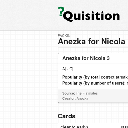
PACKS:
Anezka for Nicola
Anezka for Nicola 3
Aj - Cj
Popularity (by total correct streak
Popularity (by number of users)
: 
Source
: The Flatmates
Creator
: Anezka
Cards
clear (clearly)
jas