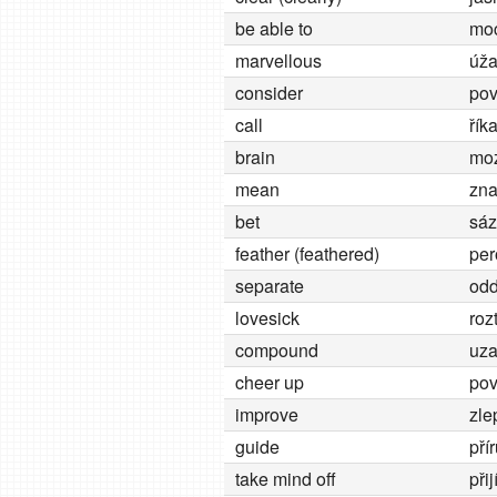
be able to
moc
marvellous
úža
consider
pov
call
řík
brain
mo
mean
zna
bet
sáz
feather (feathered)
per
separate
odd
lovesick
roz
compound
uza
cheer up
pov
improve
zle
guide
pří
take mind off
při