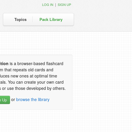
|
LOG IN
SIGN UP
Topics
Pack Library
ition
is a browser-based flashcard
m that repeats old cards and
duces new ones at optimal time
vals. You can create your own card
 or use those developed by others.
or
browse the library
n Up