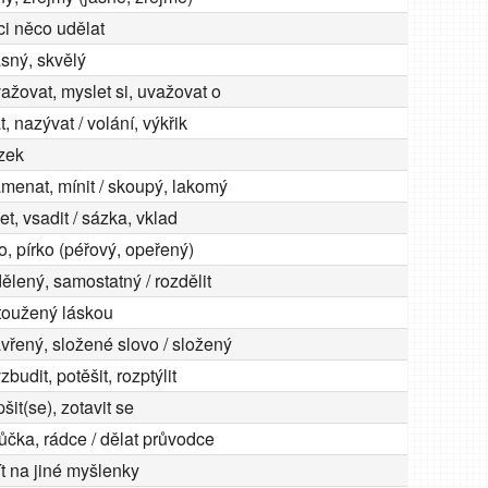
i něco udělat
sný, skvělý
ažovat, myslet si, uvažovat o
at, nazývat / volání, výkřik
zek
menat, mínit / skoupý, lakomý
et, vsadit / sázka, vklad
o, pírko (péřový, opeřený)
ělený, samostatný / rozdělit
toužený láskou
vřený, složené slovo / složený
zbudit, potěšit, rozptýlit
pšit(se), zotavit se
růčka, rádce / dělat průvodce
jít na jiné myšlenky