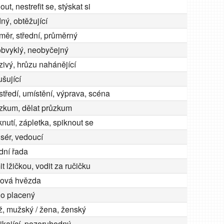
out, nestrefit se, stýskat si
ný, obtěžující
měr, střední, průměrný
bvyklý, neobyčejný
zivý, hrůzu nahánějící
ušující
středí, umístění, výprava, scéna
zkum, dělat průzkum
knutí, zápletka, spiknout se
isér, vedoucí
dní řada
it lžičkou, vodit za ručičku
mová hvězda
o placený
, mužský / žena, ženský
ikající, pozoruhodný